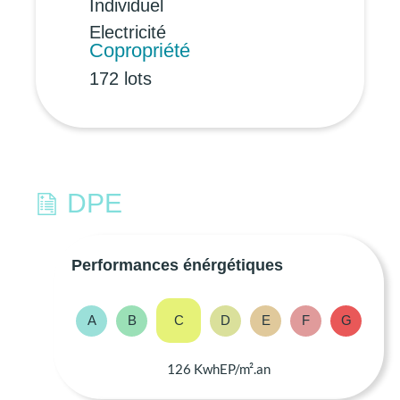
Individuel
Electricité
Copropriété
172 lots
DPE
Performances énérgétiques
A
B
C
D
E
F
G
126 KwhEP/m².an