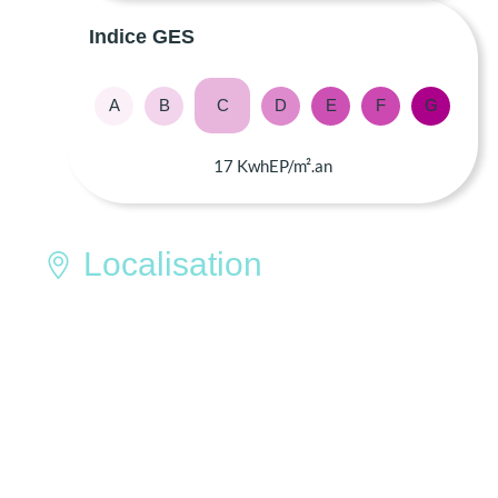
Indice GES
A
B
C
D
E
F
G
17 KwhEP/m².an
Localisation