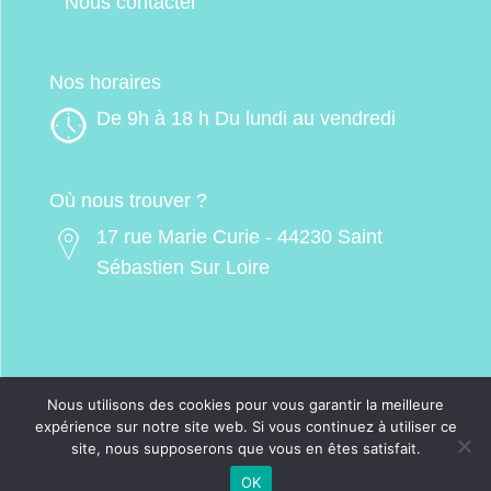
Nous contacter
Nos horaires
De 9h à 18 h Du lundi au vendredi
Où nous trouver ?
17 rue Marie Curie - 44230 Saint
Sébastien Sur Loire
Nous utilisons des cookies pour vous garantir la meilleure
expérience sur notre site web. Si vous continuez à utiliser ce
site, nous supposerons que vous en êtes satisfait.
© digimo transactions - 2025 -
Mentions
légales
OK