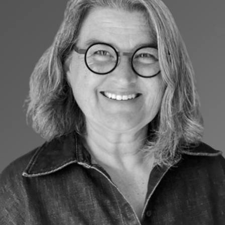
Sylvie BOULE
Conseiller en immobilier
C’est le couteau Suisse de l’équipe ! Amatrice
d’art et de décoration, elle exerce aujourd’hui
une double activité pour vous accompagner
dans la valorisation de votre bien afin de vous
aider à vendre ou à vous projeter.
Contactez-la au 06 08 46 16 51