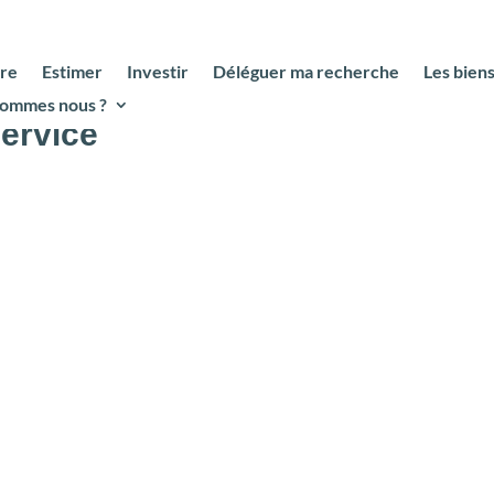
re
Estimer
Investir
Déléguer ma recherche
Les bien
sommes nous ?
service