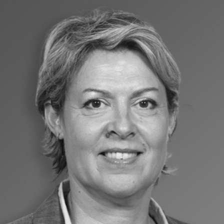
Anne-Sophie GSTACH
Conseiller en prêt immobilier
C’est toujours avec beaucoup de pugnacité
qu’Anne-Sophie se démènera pour vous
obtenir des conditions avantageuses pour
financer et assurer vos projets immobiliers.
Contactez-la au 06 34 55 84 03