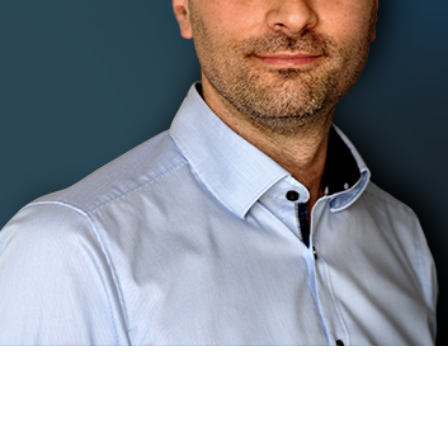
Co-Fondateur et Dirigeant
Passionné par l’entrepreunariat et le digital,
Julien travaille depuis plus de 10 ans dans
l’immobilier. Il a également développé une
expertise juridique pour vous accompagner
dans la réalisation de vos projets.
Contactez-le au 09 72 58 16 46