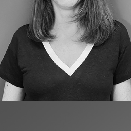
Assistante Commerciale
& Conseiller
Yaël est telle une main de fer dans un gant
de velours. Elle vous accompagnera avec
beaucoup de sérieux et de professionnalisme
dans vos projets. Sa devise est « Quoi que tu
rêves d’entreprendre. Commence-le ! »
Contactez-la au 06 25 50 81 38