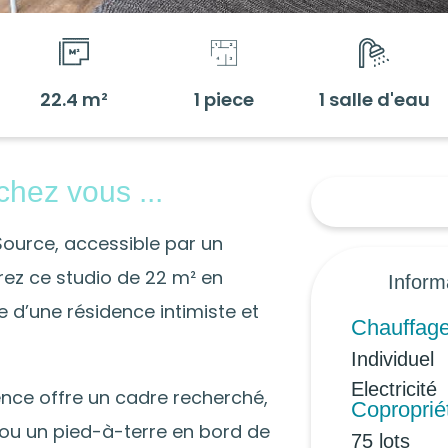
22.4 m²
1 piece
1 salle d'eau
chez vous ...
ource, accessible par un
ez ce studio de 22 m² en
Inform
e d’une résidence intimiste et
Chauffag
Individuel
Electricité
ence offre un cadre recherché,
Coproprié
 ou un pied-à-terre en bord de
75 lots