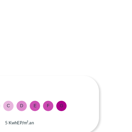
C
D
E
F
G
5 KwhEP/m².an