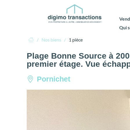
Vend
Qui 
Nos biens
1 pièce
Plage Bonne Source à 200 
premier étage. Vue échap
Pornichet