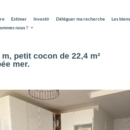
re
Estimer
Investir
Déléguer ma recherche
Les bien
sommes nous ?
m, petit cocon de 22,4 m²
pée mer.