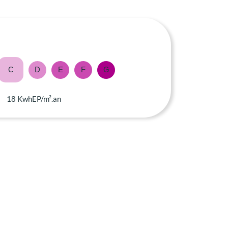
C
D
E
F
G
18 KwhEP/m².an