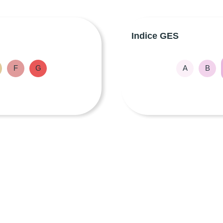
Indice GES
F
G
A
B