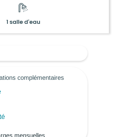
1 salle d'eau
ations complémentaires
e
té
arges mensuelles