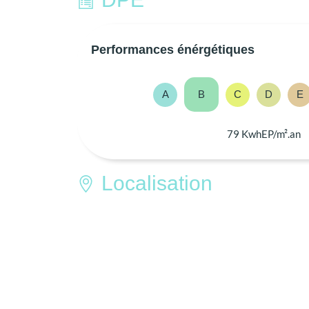
Performances énérgétiques
A
B
C
D
E
79 KwhEP/m².an
Localisation