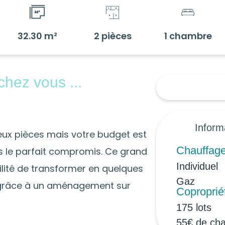
32.30 m²
2 pièces
1 chambre
chez vous ...
Inform
ux pièces mais votre budget est
Chauffag
s le parfait compromis. Ce grand
Individuel
bilité de transformer en quelques
Gaz
 grâce à un aménagement sur
Coproprié
175 lots
55€ de ch