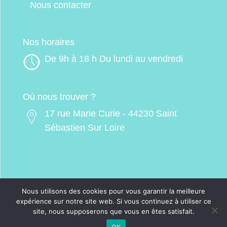
Nous contacter
Nos horaires
De 9h à 18 h Du lundi au vendredi
Où nous trouver ?
17 rue Marie Curie - 44230 Saint
Sébastien Sur Loire
Nous utilisons des cookies pour vous garantir la meilleure
expérience sur notre site web. Si vous continuez à utiliser ce
site, nous supposerons que vous en êtes satisfait.
© digimo transactions - 2025 -
Mentions
OK